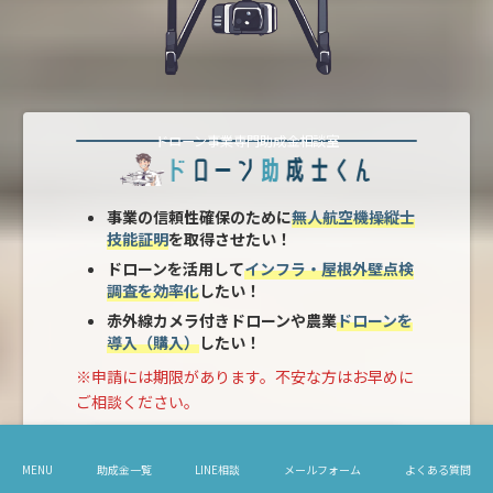
ドローン事業専門助成金相談室
事業の信頼性確保のために
無人航空機操縦士
技能証明
を取得させたい！
ドローンを活用して
インフラ・屋根外壁点検
調査を効率化
したい！
赤外線カメラ付きドローンや農業
ドローンを
導入（購入）
したい！
※申請には期限があります。不安な方はお早めに
ご相談ください。
お問い合わせフォーム
MENU
助成金一覧
LINE相談
メールフォーム
よくある質問