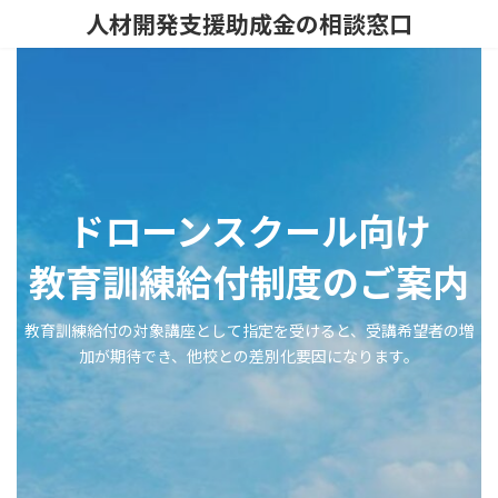
コ
ナ
人材開発支援助成金の相談窓口
ン
ビ
テ
ゲ
ン
ー
ツ
シ
へ
ョ
ス
ン
キ
に
ッ
移
プ
動
ドローンスクール向け
教育訓練給付制度のご案内
教育訓練給付の対象講座として指定を受けると、受講希望者の増
加が期待でき、他校との差別化要因になります。